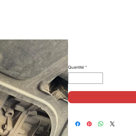
Accueil
Vidange boîte DQ
Prix
490,00 €
Quantité
*