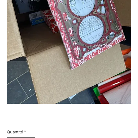
Joint de culasse OEM
Prix
90,00 €
Quantité
*